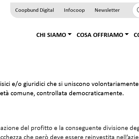
Coopbund Digital
Infocoop
Newsletter
Top Block
Hauptnavigation
CHI SIAMO
COSA OFFRIAMO
C
isici e/o giuridici che si uniscono volontariament
prietà comune, controllata democraticamente.
ione del profitto e la conseguente divisione degli 
chezza che però deve essere reinvestita nell’aziend