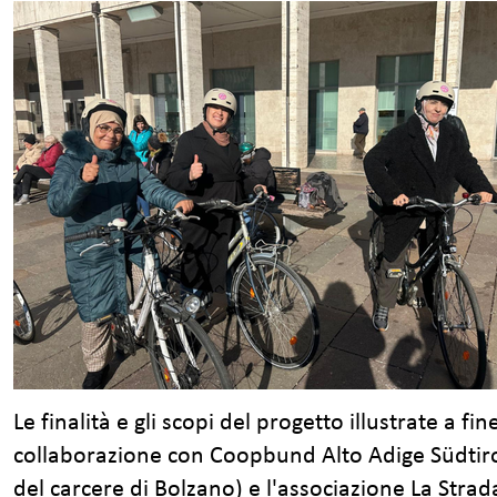
Le finalità e gli scopi del progetto illustrate a f
collaborazione con Coopbund Alto Adige Südtirol,
del carcere di Bolzano) e l'associazione La Str