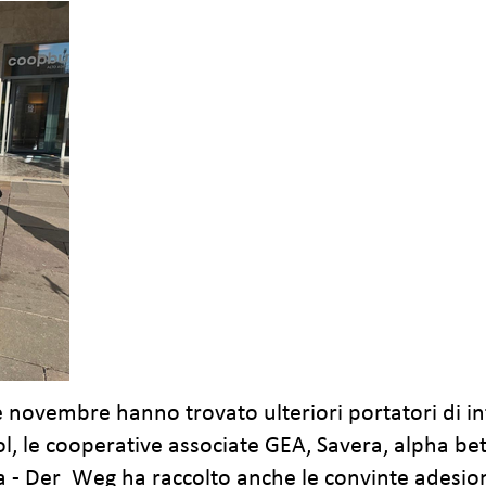
ine novembre hanno trovato ulteriori portatori di in
 le cooperative associate GEA, Savera, alpha beta p
ada - Der Weg ha raccolto anche le convinte adesio