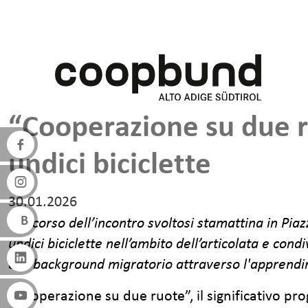
Salta al contenuto principale
“Cooperazione su due r
undici biciclette
30.01.2026
Nel corso dell’incontro svoltosi stamattina in Pi
undici biciclette nell’ambito dell’articolata e co
con background migratorio attraverso l'apprendim
“Cooperazione su due ruote”, il significativo pr