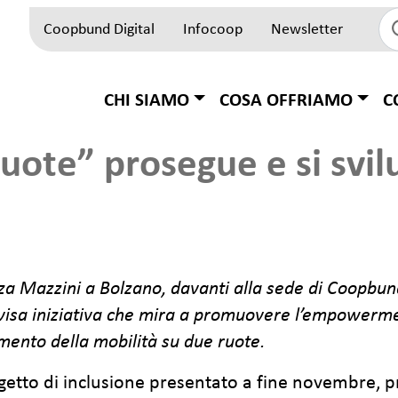
Coopbund Digital
Infocoop
Newsletter
Top Block
Hauptnavigation
CHI SIAMO
COSA OFFRIAMO
C
uote” prosegue e si svil
azza Mazzini a Bolzano, davanti alla sede di Coopbun
ndivisa iniziativa che mira a promuovere l’empowerm
ento della mobilità su due ruote.
ogetto di inclusione presentato a fine novembre, p