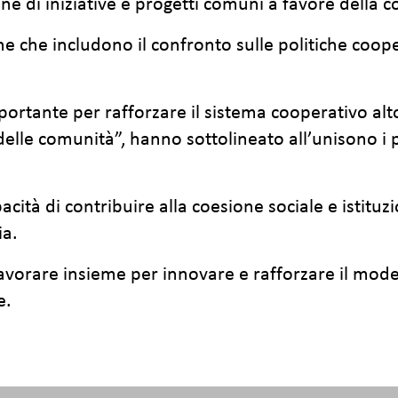
ne di iniziative e progetti comuni a favore della 
one che includono il confronto sulle politiche coope
ortante per rafforzare il sistema cooperativo alto
delle comunità”, hanno sottolineato all’unisono i pr
pacità di contribuire alla coesione sociale e istituz
ia.
avorare insieme per innovare e rafforzare il mod
e.