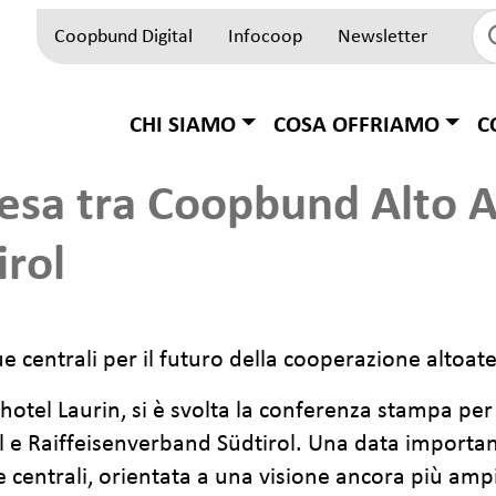
Coopbund Digital
Infocoop
Newsletter
Top Block
Hauptnavigation
CHI SIAMO
COSA OFFRIAMO
C
tesa tra Coopbund Alto A
irol
ue centrali per il futuro della cooperazione altoat
otel Laurin, si è svolta la conferenza stampa per r
 e Raiffeisenverband Südtirol. Una data important
 centrali, orientata a una visione ancora più ampi