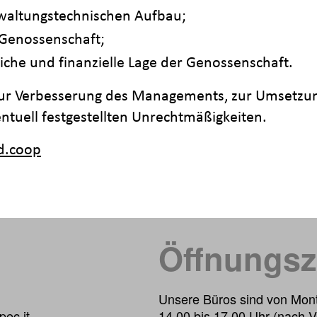
waltungstechnischen Aufbau;
Genossenschaft;
liche und finanzielle Lage der Genossenschaft.
ur Verbesserung des Managements, zur Umsetzung 
tuell festgestellten Unrechtmäßigkeiten.
d.coop
Öffnungsz
Unsere Büros sind von Mont
ec.it
14.00 bis 17.00 Uhr (nach V