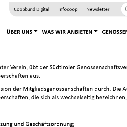
Coopbund Digital
Infocoop
Newsletter
Top Block
Hauptnavigation
ÜBER UNS
WAS WIR ANBIETEN
GENOSSE
ter Verein, übt der Südtiroler Genossenschaftsv
erschaften aus.
sion der Mitgliedsgenossenschaften durch. Die Au
rschaften, die sich als wechselseitig bezeichnen, 
atzung und Geschäftsordnung;