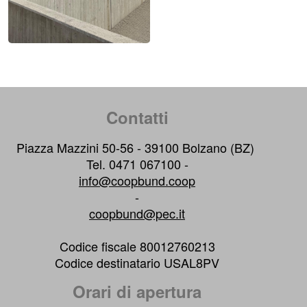
Contatti
Piazza Mazzini 50-56 - 39100 Bolzano (BZ)
Tel. 0471 067100 -
info@coopbund.coop
-
coopbund@pec.it
Codice fiscale 80012760213
Codice destinatario USAL8PV
Orari di apertura