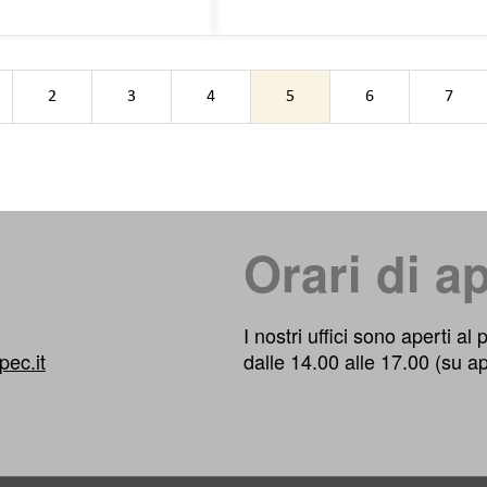
ente
2
3
4
5
6
7
Orari di a
I nostri uffici sono aperti al
ec.it
dalle 14.00 alle 17.00 (su a