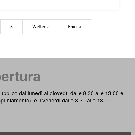
Pagina successiva
Ultima pagina
8
Weiter ›
Ende »
pertura
 pubblico dal lunedì al giovedì, dalle 8.30 alle 13.00 e
ppuntamento), e il venerdì dalle 8.30 alle 13.00.