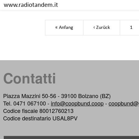
www.radiotandem.it
Paginazione
Prima pagina
Pagina preced
« Anfang
‹ Zurück
1
Contatti
Piazza Mazzini 50-56 - 39100 Bolzano (BZ)
Tel. 0471 067100 -
info@coopbund.coop
-
coopbund@p
Codice fiscale 80012760213
Codice destinatario USAL8PV