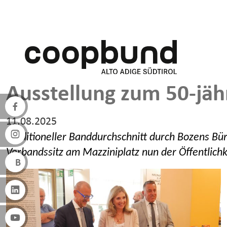
Direkt zum Inhalt
Ausstellung zum 50-jä
11.08.2025
Traditioneller Banddurchschnitt durch Bozens Bürg
Verbandssitz am Mazziniplatz nun der Öffentlichk