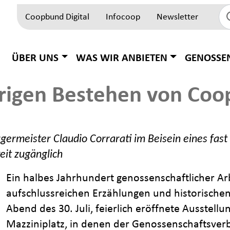
Coopbund Digital
Infocoop
Newsletter
Top Block
Hauptnavigation
ÜBER UNS
WAS WIR ANBIETEN
GENOSSE
hrigen Bestehen von Coo
ermeister Claudio Corrarati im Beisein eines fast 
eit zugänglich
Ein halbes Jahrhundert genossenschaftlicher Arb
aufschlussreichen Erzählungen und historisch
Abend des 30. Juli, feierlich eröffnete Ausstel
Mazziniplatz, in denen der Genossenschaftsverba