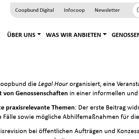
Coopbund Digital
Infocoop
Newsletter
Top Block
Hauptnavigation
ÜBER UNS
WAS WIR ANBIETEN
GENOSSE
 Coopbund die
Legal Hour
organisiert, eine Veranst
t von Genossenschaften
in einer informellen und
te praxisrelevante Themen
: Der erste Beitrag wi
he Fälle sowie mögliche Abhilfemaßnahmen für die
reisrevision bei öffentlichen Aufträgen und Konze